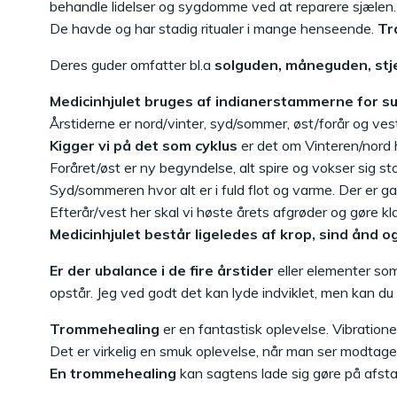
behandle lidelser og sygdomme ved at reparere sjælen
De havde og har stadig ritualer i mange henseende.
Tr
Deres guder omfatter bl.a
solguden, måneguden, stj
Medicinhjulet bruges af indianerstammerne for s
Årstiderne er nord/vinter, syd/sommer, øst/forår og vest
Kigger vi på det som cyklus
er det om Vinteren/nord hv
Foråret/øst er ny begyndelse, alt spire og vokser sig st
Syd/sommeren hvor alt er i fuld flot og varme. Der er ga
Efterår/vest her skal vi høste årets afgrøder og gøre klar 
Medicinhjulet består ligeledes af krop, sind ånd og
Er der ubalance i de fire årstider
eller elementer som
opstår. Jeg ved godt det kan lyde indviklet, men kan d
Trommehealing
er en fantastisk oplevelse. Vibration
Det er virkelig en smuk oplevelse, når man ser modtager
En trommehealing
kan sagtens lade sig gøre på afstan