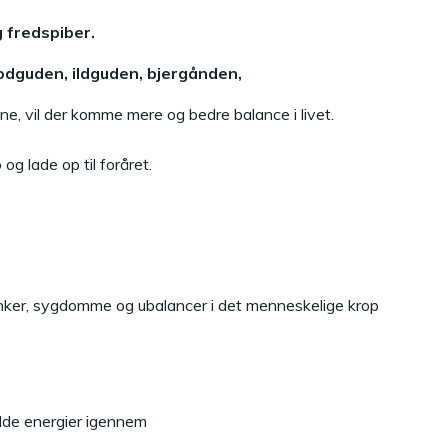
g fredspiber.
odguden, ildguden, bjergånden,
ne, vil der komme mere og bedre balance i livet.
og lade op til foråret.
vanker, sygdomme og ubalancer i det menneskelige krop
fulde energier igennem