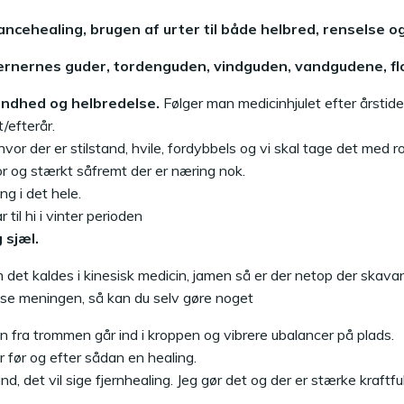
.
ancehealing, brugen af urter til både helbred, renselse o
ernernes guder, tordenguden, vindguden, vandgudene, fl
undhed og helbredelse.
Følger man medicinhjulet efter årstide
/efterår.
or der er stilstand, hvile, fordybbels og vi skal tage det med ro 
or og stærkt såfremt der er næring nok.
ng i det hele.
til hi i vinter perioden
 sjæl.
 det kaldes i kinesisk medicin, jamen så er der netop der ska
u se meningen, så kan du selv gøre noget
en fra trommen går ind i kroppen og vibrere ubalancer på plads.
 før og efter sådan en healing.
d, det vil sige fjernhealing. Jeg gør det og der er stærke kraft