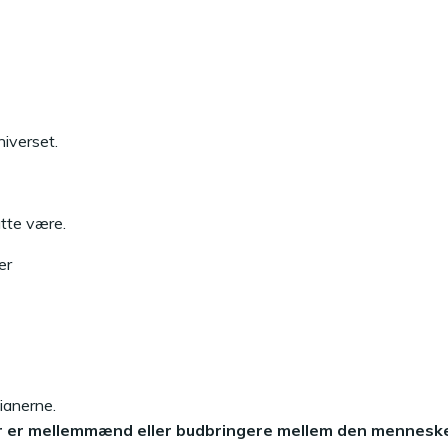
niverset.
tte være.
er
ianerne.
 er mellemmænd eller budbringere mellem den mennesk