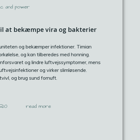
ic and power
til at bekæmpe vira og bakterier
uniteten og bekæmper infektioner. Timian
rkølelse, og kan tilberedes med honning.
nforsvaret og lindre luftvejssymptomer, mens
ftvejsinfektioner og virker slimløsende.
vivl, og brug sund fornuft.
0
read more