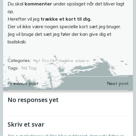
Du skal
kommenter
under opslaget når det bliver lagt
op,
Herefter vil jeg
trække et kort til dig.
Der vil ikke være nogen specielle kort sæt jeg bruger.
Jeg vil bruge det sæt jeg føler der kan give dig et
budskab.
Categories:
Nyt fra Det magiske univers
Tags:
No Tag
Indlægsnavigation
Indlægsnavig
Previous post
Next post
No responses yet
Skriv et svar