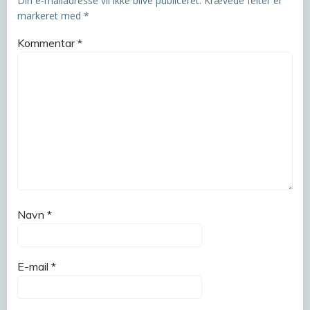
Din e-mailadresse vil ikke blive publiceret.
Krævede felter er
markeret med
*
Kommentar
*
Navn
*
E-mail
*