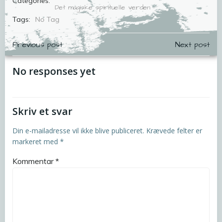
Categories:
Det magiske spirituelle verden
Tags:
No Tag
Indlægsnavigation
Indlægsnavig
Previous post
Next post
No responses yet
Skriv et svar
Din e-mailadresse vil ikke blive publiceret.
Krævede felter er
markeret med
*
Kommentar
*