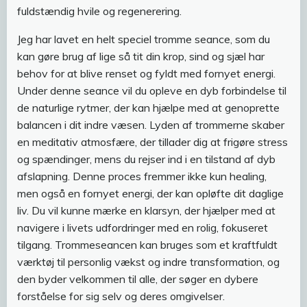
fuldstændig hvile og regenerering.
Jeg har lavet en helt speciel tromme seance, som du
kan gøre brug af lige så tit din krop, sind og sjæl har
behov for at blive renset og fyldt med fornyet energi.
Under denne seance vil du opleve en dyb forbindelse til
de naturlige rytmer, der kan hjælpe med at genoprette
balancen i dit indre væsen. Lyden af trommerne skaber
en meditativ atmosfære, der tillader dig at frigøre stress
og spændinger, mens du rejser ind i en tilstand af dyb
afslapning. Denne proces fremmer ikke kun healing,
men også en fornyet energi, der kan opløfte dit daglige
liv. Du vil kunne mærke en klarsyn, der hjælper med at
navigere i livets udfordringer med en rolig, fokuseret
tilgang. Trommeseancen kan bruges som et kraftfuldt
værktøj til personlig vækst og indre transformation, og
den byder velkommen til alle, der søger en dybere
forståelse for sig selv og deres omgivelser.