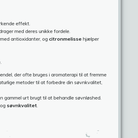
yrkende effekt.
drager med deres unikke fordele.
t med antioxidanter, og
citronmelisse
hjælper
.
endel, der ofte bruges i aromaterapi til at fremme
lige metoder til at forbedre din søvnkvalitet,
 en gammel urt brugt til at behandle søvnløshed.
og
søvnkvalitet
.