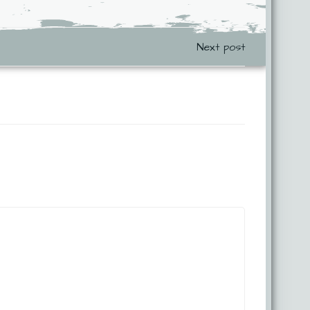
ation
Next post