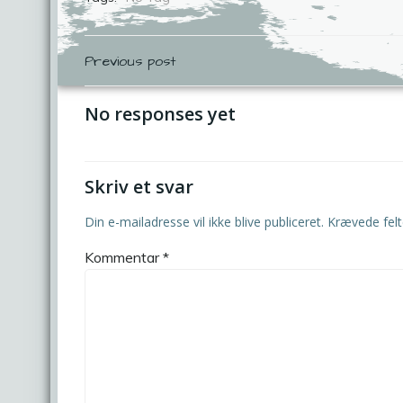
Indlægsnavigation
Previous post
No responses yet
Skriv et svar
Din e-mailadresse vil ikke blive publiceret.
Krævede fel
Kommentar
*