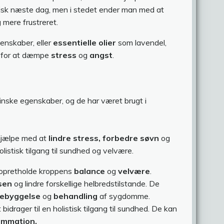
frisk næste dag, men i stedet ender man med at
 mere frustreret.
enskaber, eller
essentielle olier
som lavendel,
g for at dæmpe
stress
og
angst
.
inske egenskaber, og de har været brugt i
n hjælpe med at
lindre stress, forbedre søvn
og
istisk tilgang til sundhed og velvære.
at opretholde kroppens
balance
og
velvære
.
sen
og lindre forskellige helbredstilstande. De
rebyggelse
og
behandling
af sygdomme.
 bidrager til en holistisk tilgang til sundhed. De kan
ammation.