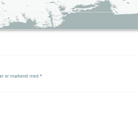
Indlægsnavig
ter er markeret med
*