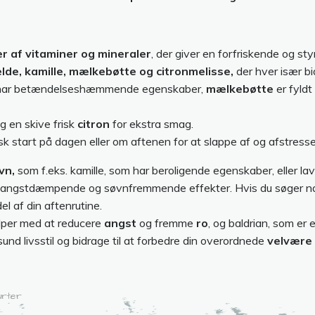
r af vitaminer og mineraler
, der giver en forfriskende og st
e, kamille, mælkebøtte og citronmelisse,
der hver især bi
har betændelseshæmmende egenskaber,
mælkebøtte
er fyld
g en skive frisk
citron
for ekstra smag.
 start på dagen eller om aftenen for at slappe af og afstresse
vn,
som f.eks. kamille, som har beroligende egenskaber, eller lav
 angstdæmpende og søvnfremmende effekter. Hvis du søger natur
l af din aftenrutine.
ælper med at reducere
angst
og fremme
ro
, og baldrian, som er
und livsstil og bidrage til at forbedre din overordnede
velvære
urter