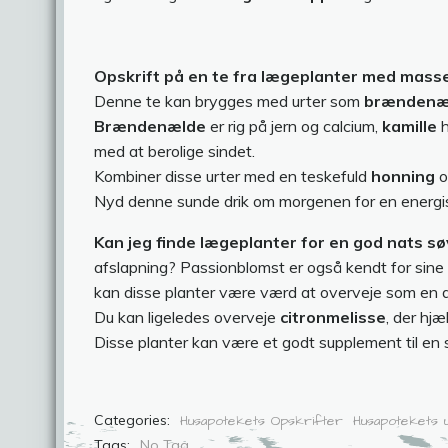
Opskrift på en te fra lægeplanter med masse
Denne te kan brygges med urter som
brændenæld
Brændenælde
er rig på jern og calcium,
kamille
med at berolige sindet.
Kombiner disse urter med en teskefuld
honning
o
Nyd denne sunde drik om morgenen for en energisk
Kan jeg finde lægeplanter for en god nats sø
afslapning? Passionblomst er også kendt for sine
kan disse planter være værd at overveje som en de
Du kan ligeledes overveje
citronmelisse
, der hj
Disse planter kan være et godt supplement til en s
Categories:
Husapotekets Opskrifter
Husapotekets 
Tags:
No Tag