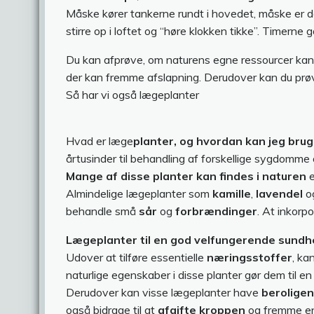
Måske kører tankerne rundt i hovedet, måske er de
stirre op i loftet og “høre klokken tikke”. Timern
Du kan afprøve, om naturens egne ressourcer kan h
der kan fremme afslapning. Derudover kan du p
Så har vi også lægeplanter
Hvad er læge
planter, og hvordan kan jeg bru
årtusinder til behandling af forskellige sygdomme o
Mange af disse planter kan findes i naturen
e
Almindelige lægeplanter som
kamille
,
lavendel
o
behandle små
sår
og
forbrændinger
. At inkorp
Lægeplanter til en god velfungerende sundh
Udover at tilføre essentielle
næringsstoffer
, ka
naturlige egenskaber i disse planter gør dem til en
Derudover kan visse lægeplanter have
beroligen
også bidrage til at
afgifte kroppen
og fremme e