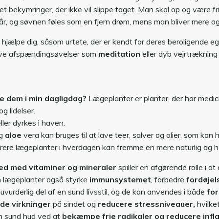
t bekymringer, der ikke vil slippe taget. Man skal op og være 
e går, og søvnen føles som en fjern drøm, mens man bliver mere og
jælpe dig, såsom urtete, der er kendt for deres beroligende eg
røve afspændingsøvelser som
meditation
eller dyb vejrtræknin
ge dem i min dagligdag?
Lægeplanter er planter, der har medic
g lidelser.
ller dyrkes i haven.
g
aloe
vera kan bruges til at lave teer, salver og olier, som ka
orere lægeplanter i hverdagen kan fremme en mere naturlig og hol
ed med vitaminer og mineraler
spiller en afgørende rolle i 
n lægeplanter også styrke
immunsystemet
, forbedre
fordøjel
 uvurderlig del af en sund livsstil, og de kan anvendes i både
fo
de virkninger
på sindet og
reducere stressniveauer,
hvilket
n sund hud ved at
bekæmpe frie radikaler og reducere infl