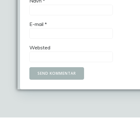
Navn
*
E-mail
*
Websted